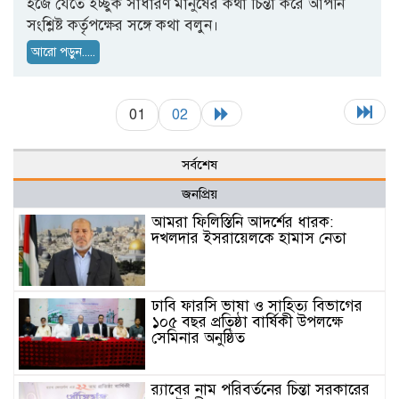
হজে যেতে ইচ্ছুক সাধারণ মানুষের কথা চিন্তা করে আপনি
সংশ্লিষ্ট কর্তৃপক্ষের সঙ্গে কথা বলুন।
আরো পড়ুন.....
01
02
সর্বশেষ
জনপ্রিয়
আমরা ফিলিস্তিনি আদর্শের ধারক:
দখলদার ইসরায়েলকে হামাস নেতা
ঢাবি ফারসি ভাষা ও সাহিত্য বিভাগের
১০৫ বছর প্রতিষ্ঠা বার্ষিকী উপলক্ষে
সেমিনার অনুষ্ঠিত
র‌্যাবের নাম পরিবর্তনের চিন্তা সরকারের