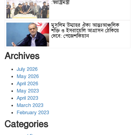
:স্বরাষ্ট্রমন্ত্রী
মুসলিম উম্মাহর ঐক্য আন্তঃআঞ্চলিক
শক্তি ও ইসরায়েলি আগ্রাসন ঠেকিয়ে
দেবে: পেজেশকিয়ান
ঢাকার জলাবদ্ধতা নিরসনে দীর্ঘমেয়াদি
Archives
উদ্যোগের নির্দেশনা দিলেন স্থানীয় সরকার
মন্ত্রী
July 2026
May 2026
হিজবুল্লাহর ড্রোনের মোকাবেলায়
April 2026
অসহায়ত্ব স্বীকার করেছে ইসরায়েল
May 2023
April 2023
March 2023
গাজাগামী ত্রাণবাহী জাহাজে ইসরায়েলি
February 2023
হামলা: সব মানবাধিকারকর্মী আটক
Categories