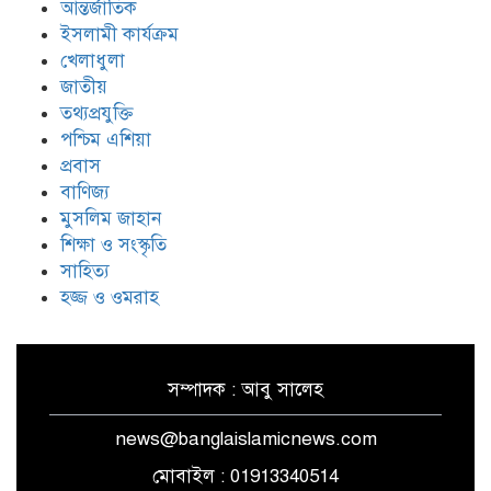
আন্তর্জাতিক
ইরানের ওপর আরোপিত যুদ্ধ ও এর
পরিণতি বিষয়ে উন্মুক্ত আলোচনা
ইসলামী কার্যক্রম
খেলাধুলা
জাতীয়
তথ্যপ্রযুক্তি
ঐক্যের রাহবার : সাইয়েদ আলী
খামেনেয়ী রহ.
পশ্চিম এশিয়া
প্রবাস
বাণিজ্য
যুদ্ধ-বিরতি লঙ্ঘনের জবাবে ইসরায়েলের
মুসলিম জাহান
চারটি মেরকাভা ট্যাংক ধ্বংস করল
শিক্ষা ও সংস্কৃতি
হিজবুল্লাহ
সাহিত্য
হজ্জ ও ওমরাহ
সম্পাদক : আবু সালেহ
news@banglaislamicnews.com
মোবাইল : 01913340514