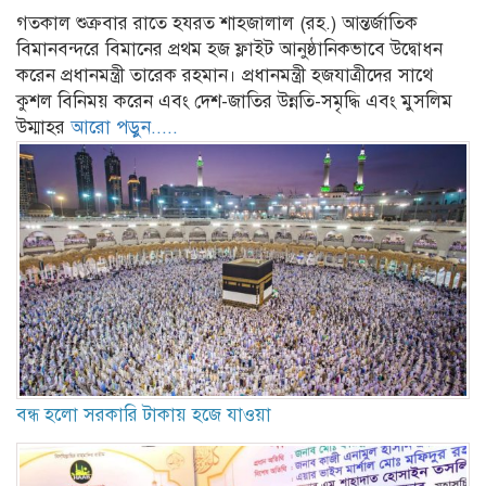
গতকাল শুক্রবার রাতে হযরত শাহজালাল (রহ.) আন্তর্জাতিক
বিমানবন্দরে বিমানের প্রথম হজ ফ্লাইট আনুষ্ঠানিকভাবে উদ্বোধন
করেন প্রধানমন্ত্রী তারেক রহমান। প্রধানমন্ত্রী হজযাত্রীদের সাথে
কুশল বিনিময় করেন এবং দেশ-জাতির উন্নতি-সমৃদ্ধি এবং মুসলিম
উম্মাহর
আরো পড়ুন.....
বন্ধ হলো সরকারি টাকায় হজে যাওয়া