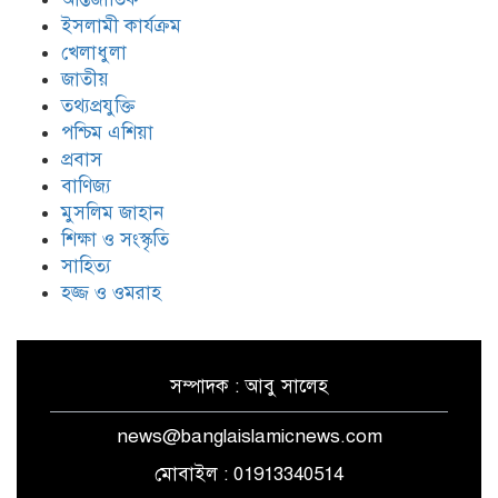
ইরানের ওপর আরোপিত যুদ্ধ ও এর
পরিণতি বিষয়ে উন্মুক্ত আলোচনা
ইসলামী কার্যক্রম
খেলাধুলা
জাতীয়
তথ্যপ্রযুক্তি
ঐক্যের রাহবার : সাইয়েদ আলী
খামেনেয়ী রহ.
পশ্চিম এশিয়া
প্রবাস
বাণিজ্য
যুদ্ধ-বিরতি লঙ্ঘনের জবাবে ইসরায়েলের
মুসলিম জাহান
চারটি মেরকাভা ট্যাংক ধ্বংস করল
শিক্ষা ও সংস্কৃতি
হিজবুল্লাহ
সাহিত্য
হজ্জ ও ওমরাহ
সম্পাদক : আবু সালেহ
news@banglaislamicnews.com
মোবাইল : 01913340514