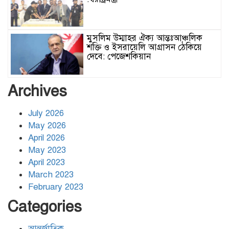
মুসলিম উম্মাহর ঐক্য আন্তঃআঞ্চলিক
শক্তি ও ইসরায়েলি আগ্রাসন ঠেকিয়ে
দেবে: পেজেশকিয়ান
ঢাকার জলাবদ্ধতা নিরসনে দীর্ঘমেয়াদি
Archives
উদ্যোগের নির্দেশনা দিলেন স্থানীয় সরকার
মন্ত্রী
July 2026
May 2026
হিজবুল্লাহর ড্রোনের মোকাবেলায়
April 2026
অসহায়ত্ব স্বীকার করেছে ইসরায়েল
May 2023
April 2023
March 2023
গাজাগামী ত্রাণবাহী জাহাজে ইসরায়েলি
February 2023
হামলা: সব মানবাধিকারকর্মী আটক
Categories
আন্তর্জাতিক