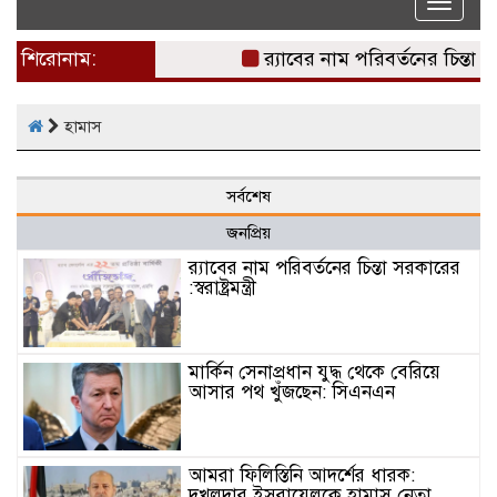
Toggle
naviga
শিরোনাম:
র‌্যাবের নাম পরিবর্তনের চিন্তা সরকারে
হামাস
সর্বশেষ
জনপ্রিয়
র‌্যাবের নাম পরিবর্তনের চিন্তা সরকারের
:স্বরাষ্ট্রমন্ত্রী
মার্কিন সেনাপ্রধান যুদ্ধ থেকে বেরিয়ে
আসার পথ খুঁজছেন: সিএনএন
আমরা ফিলিস্তিনি আদর্শের ধারক:
দখলদার ইসরায়েলকে হামাস নেতা