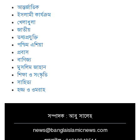
হিজবুল্লাহর ড্রোনের মোকাবেলায়
অসহায়ত্ব স্বীকার করেছে ইসরায়েল
আন্তর্জাতিক
ইসলামী কার্যক্রম
খেলাধুলা
জাতীয়
গাজাগামী ত্রাণবাহী জাহাজে ইসরায়েলি
হামলা: সব মানবাধিকারকর্মী আটক
তথ্যপ্রযুক্তি
পশ্চিম এশিয়া
প্রবাস
ইরানের ওপর আরোপিত যুদ্ধ ও এর
বাণিজ্য
পরিণতি বিষয়ে উন্মুক্ত আলোচনা
মুসলিম জাহান
শিক্ষা ও সংস্কৃতি
সাহিত্য
হজ্জ ও ওমরাহ
সম্পাদক : আবু সালেহ
news@banglaislamicnews.com