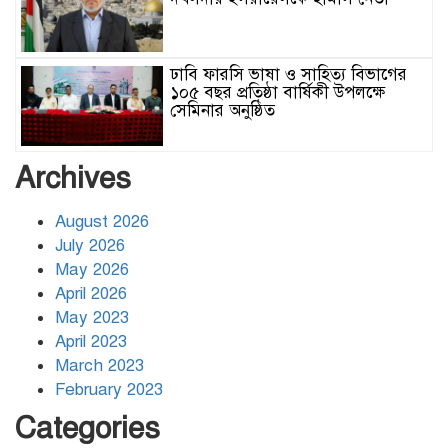
ঢাবি ফারসি ভাষা ও সাহিত্য বিভাগের
১০৫ বছর প্রতিষ্ঠা বার্ষিকী উপলক্ষে
সেমিনার অনুষ্ঠিত
র‌্যাবের নাম পরিবর্তনের চিন্তা সরকারের
Archives
:স্বরাষ্ট্রমন্ত্রী
August 2026
July 2026
মুসলিম উম্মাহর ঐক্য আন্তঃআঞ্চলিক
May 2026
শক্তি ও ইসরায়েলি আগ্রাসন ঠেকিয়ে
April 2026
দেবে: পেজেশকিয়ান
May 2023
April 2023
ঢাকার জলাবদ্ধতা নিরসনে দীর্ঘমেয়াদি
March 2023
উদ্যোগের নির্দেশনা দিলেন স্থানীয় সরকার
February 2023
মন্ত্রী
Categories