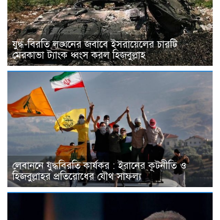
যুদ্ধ-বিরতি লঙ্ঘনের জবাবে ইসরায়েলের চারটি
মেরকাভা ট্যাংক ধ্বংস করল হিজবুল্লাহ
লেবাননে যুদ্ধবিরতি কার্যকর : ইরানের কূটনীতি ও
হিজবুল্লাহর প্রতিরোধের যৌথ সাফল্য