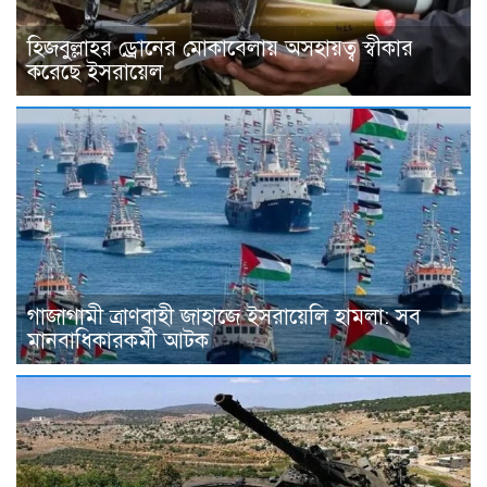
হিজবুল্লাহর ড্রোনের মোকাবেলায় অসহায়ত্ব স্বীকার
করেছে ইসরায়েল
গাজাগামী ত্রাণবাহী জাহাজে ইসরায়েলি হামলা: সব
মানবাধিকারকর্মী আটক