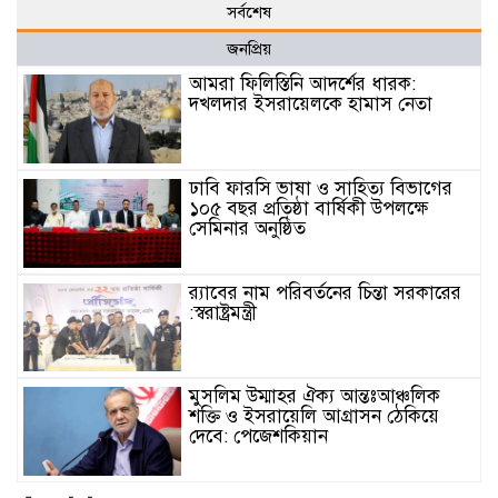
সর্বশেষ
জনপ্রিয়
আমরা ফিলিস্তিনি আদর্শের ধারক:
দখলদার ইসরায়েলকে হামাস নেতা
ঢাবি ফারসি ভাষা ও সাহিত্য বিভাগের
১০৫ বছর প্রতিষ্ঠা বার্ষিকী উপলক্ষে
সেমিনার অনুষ্ঠিত
র‌্যাবের নাম পরিবর্তনের চিন্তা সরকারের
:স্বরাষ্ট্রমন্ত্রী
মুসলিম উম্মাহর ঐক্য আন্তঃআঞ্চলিক
শক্তি ও ইসরায়েলি আগ্রাসন ঠেকিয়ে
দেবে: পেজেশকিয়ান