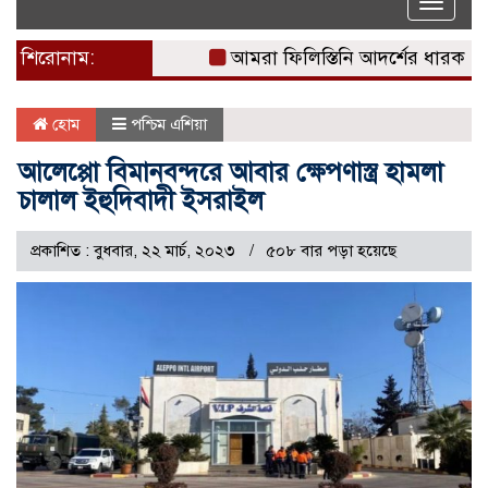
Toggle
naviga
শিরোনাম:
আমরা ফিলিস্তিনি আদর্শের ধারক: দখল
হোম
পশ্চিম এশিয়া
আলেপ্পো বিমানবন্দরে আবার ক্ষেপণাস্ত্র হামলা
চালাল ইহুদিবাদী ইসরাইল
প্রকাশিত : বুধবার, ২২ মার্চ, ২০২৩
৫০৮ বার পড়া হয়েছে