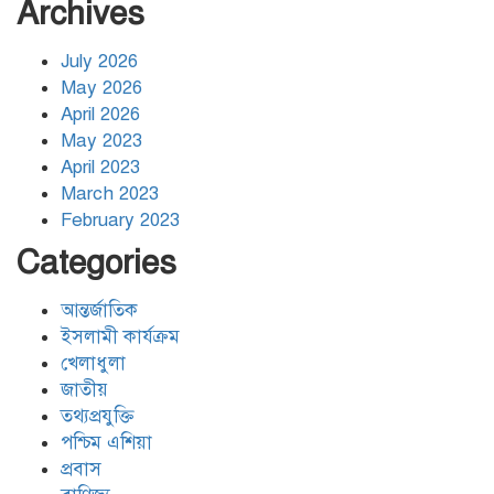
ঢাকার জলাবদ্ধতা নিরসনে দীর্ঘমেয়াদি
Archives
উদ্যোগের নির্দেশনা দিলেন স্থানীয় সরকার
মন্ত্রী
July 2026
May 2026
হিজবুল্লাহর ড্রোনের মোকাবেলায়
April 2026
অসহায়ত্ব স্বীকার করেছে ইসরায়েল
May 2023
April 2023
March 2023
গাজাগামী ত্রাণবাহী জাহাজে ইসরায়েলি
February 2023
হামলা: সব মানবাধিকারকর্মী আটক
Categories
আন্তর্জাতিক
ইরানের ওপর আরোপিত যুদ্ধ ও এর
পরিণতি বিষয়ে উন্মুক্ত আলোচনা
ইসলামী কার্যক্রম
খেলাধুলা
জাতীয়
তথ্যপ্রযুক্তি
ঐক্যের রাহবার : সাইয়েদ আলী
খামেনেয়ী রহ.
পশ্চিম এশিয়া
প্রবাস