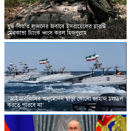
যুদ্ধ-বিরতি লঙ্ঘনের জবাবে ইসরায়েলের চারটি
মেরকাভা ট্যাংক ধ্বংস করল হিজবুল্লাহ
‘আইআরজিসির অনুমোদন ছাড়া কোনো জাহাজ চলাচল
করতে পারবে না’