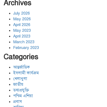
ঢাকার জলাবদ্ধতা নিরসনে দীর্ঘমেয়াদি
Archives
উদ্যোগের নির্দেশনা দিলেন স্থানীয় সরকার
মন্ত্রী
July 2026
May 2026
হিজবুল্লাহর ড্রোনের মোকাবেলায়
April 2026
অসহায়ত্ব স্বীকার করেছে ইসরায়েল
May 2023
April 2023
March 2023
গাজাগামী ত্রাণবাহী জাহাজে ইসরায়েলি
February 2023
হামলা: সব মানবাধিকারকর্মী আটক
Categories
আন্তর্জাতিক
ইরানের ওপর আরোপিত যুদ্ধ ও এর
পরিণতি বিষয়ে উন্মুক্ত আলোচনা
ইসলামী কার্যক্রম
খেলাধুলা
জাতীয়
তথ্যপ্রযুক্তি
ঐক্যের রাহবার : সাইয়েদ আলী
খামেনেয়ী রহ.
পশ্চিম এশিয়া
প্রবাস