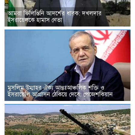
আমরা ফিলিস্তিনি আদর্শের ধারক: দখলদার
ইসরায়েলকে হামাস নেতা
মুসলিম উম্মাহর ঐক্য আন্তঃআঞ্চলিক শক্তি ও
ইসরায়েলি আগ্রাসন ঠেকিয়ে দেবে: পেজেশকিয়ান