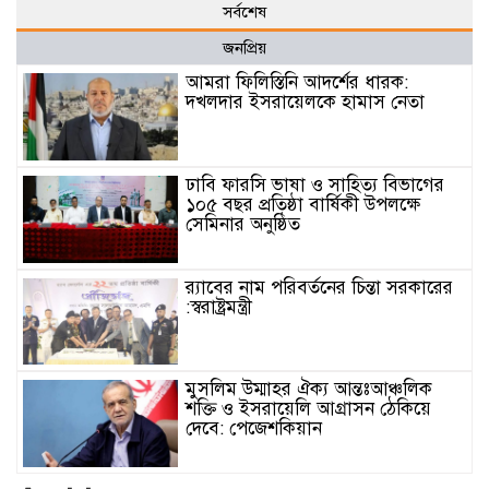
সর্বশেষ
জনপ্রিয়
আমরা ফিলিস্তিনি আদর্শের ধারক:
দখলদার ইসরায়েলকে হামাস নেতা
ঢাবি ফারসি ভাষা ও সাহিত্য বিভাগের
১০৫ বছর প্রতিষ্ঠা বার্ষিকী উপলক্ষে
সেমিনার অনুষ্ঠিত
র‌্যাবের নাম পরিবর্তনের চিন্তা সরকারের
:স্বরাষ্ট্রমন্ত্রী
মুসলিম উম্মাহর ঐক্য আন্তঃআঞ্চলিক
শক্তি ও ইসরায়েলি আগ্রাসন ঠেকিয়ে
দেবে: পেজেশকিয়ান