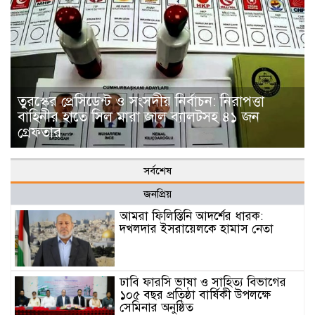
তুরস্কের প্রেসিডেন্ট ও সংসদীয় নির্বাচন: নিরাপত্তা
বাহিনীর হাতে সিল মারা জাল ব্যালটসহ ৪১ জন
গ্রেফতার
সর্বশেষ
জনপ্রিয়
আমরা ফিলিস্তিনি আদর্শের ধারক:
দখলদার ইসরায়েলকে হামাস নেতা
ঢাবি ফারসি ভাষা ও সাহিত্য বিভাগের
১০৫ বছর প্রতিষ্ঠা বার্ষিকী উপলক্ষে
সেমিনার অনুষ্ঠিত