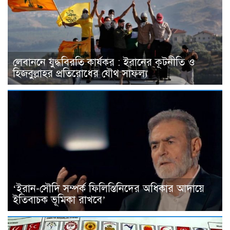
লেবাননে যুদ্ধবিরতি কার্যকর : ইরানের কূটনীতি ও
হিজবুল্লাহর প্রতিরোধের যৌথ সাফল্য
‘ইরান-সৌদি সম্পর্ক ফিলিস্তিনিদের অধিকার আদায়ে
ইতিবাচক ভূমিকা রাখবে’