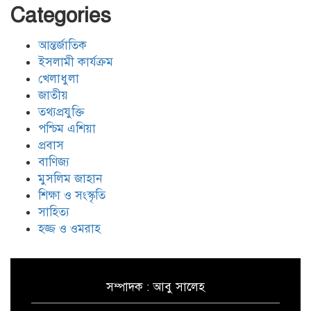
Categories
আন্তর্জাতিক
ইরানের ওপর আরোপিত যুদ্ধ ও এর
পরিণতি বিষয়ে উন্মুক্ত আলোচনা
ইসলামী কার্যক্রম
খেলাধুলা
জাতীয়
তথ্যপ্রযুক্তি
ঐক্যের রাহবার : সাইয়েদ আলী
খামেনেয়ী রহ.
পশ্চিম এশিয়া
প্রবাস
বাণিজ্য
যুদ্ধ-বিরতি লঙ্ঘনের জবাবে ইসরায়েলের
মুসলিম জাহান
চারটি মেরকাভা ট্যাংক ধ্বংস করল
শিক্ষা ও সংস্কৃতি
হিজবুল্লাহ
সাহিত্য
হজ্জ ও ওমরাহ
সম্পাদক : আবু সালেহ