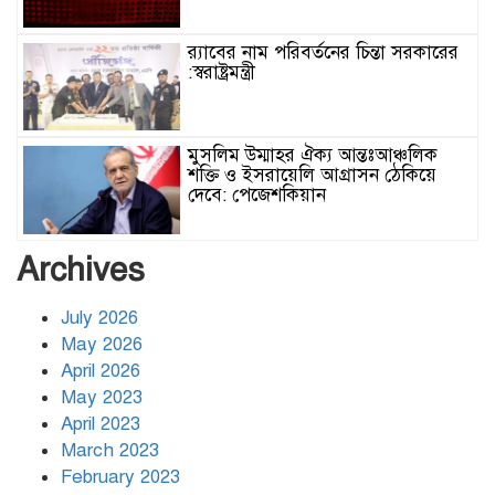
র‌্যাবের নাম পরিবর্তনের চিন্তা সরকারের
:স্বরাষ্ট্রমন্ত্রী
মুসলিম উম্মাহর ঐক্য আন্তঃআঞ্চলিক
শক্তি ও ইসরায়েলি আগ্রাসন ঠেকিয়ে
দেবে: পেজেশকিয়ান
ঢাকার জলাবদ্ধতা নিরসনে দীর্ঘমেয়াদি
Archives
উদ্যোগের নির্দেশনা দিলেন স্থানীয় সরকার
মন্ত্রী
July 2026
May 2026
হিজবুল্লাহর ড্রোনের মোকাবেলায়
April 2026
অসহায়ত্ব স্বীকার করেছে ইসরায়েল
May 2023
April 2023
March 2023
গাজাগামী ত্রাণবাহী জাহাজে ইসরায়েলি
February 2023
হামলা: সব মানবাধিকারকর্মী আটক