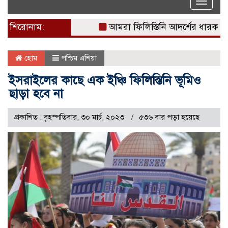
Toggle
naviga
শিরোনাম:
আমরা ফিলিস্তিনি আদর্শের ধারক: দখলদ
হোম
পশ্চিম এশিয়া
ইসরাইলের কাছে এক ইঞ্চি ফিলিস্তিনি ভূমিও
ছাড়া হবে না
প্রকাশিত : বৃহস্পতিবার, ৩০ মার্চ, ২০২৩
৫৩৬ বার পড়া হয়েছে