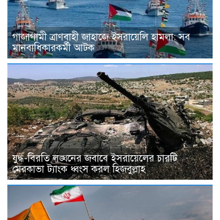
গাজাগামী ত্রাণবাহী জাহাজে ইসরায়েলি হামলা: সব
মানবাধিকারকর্মী আটক
যুদ্ধ-বিরতি লঙ্ঘনের জবাবে ইসরায়েলের চারটি
মেরকাভা ট্যাংক ধ্বংস করল হিজবুল্লাহ