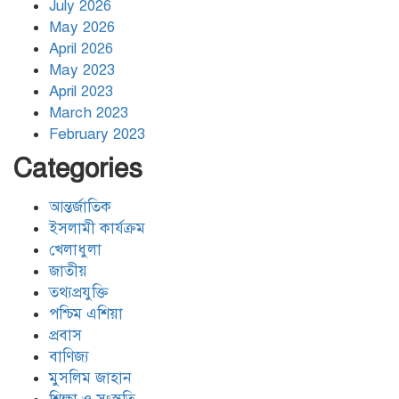
July 2026
May 2026
হিজবুল্লাহর ড্রোনের মোকাবেলায়
April 2026
অসহায়ত্ব স্বীকার করেছে ইসরায়েল
May 2023
April 2023
March 2023
গাজাগামী ত্রাণবাহী জাহাজে ইসরায়েলি
February 2023
হামলা: সব মানবাধিকারকর্মী আটক
Categories
আন্তর্জাতিক
ইরানের ওপর আরোপিত যুদ্ধ ও এর
পরিণতি বিষয়ে উন্মুক্ত আলোচনা
ইসলামী কার্যক্রম
খেলাধুলা
জাতীয়
তথ্যপ্রযুক্তি
ঐক্যের রাহবার : সাইয়েদ আলী
খামেনেয়ী রহ.
পশ্চিম এশিয়া
প্রবাস
বাণিজ্য
যুদ্ধ-বিরতি লঙ্ঘনের জবাবে ইসরায়েলের
মুসলিম জাহান
চারটি মেরকাভা ট্যাংক ধ্বংস করল