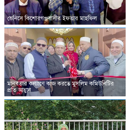
ভেনিসে কিশোরগঞ্জবাসীর ইফতার মাহফিল
মানবতার কল্যাণে কাজ করতে মুসলিম কমিউনিটির
প্রতি আহ্বান