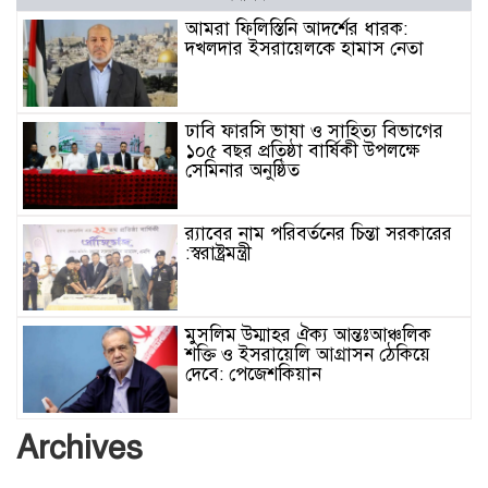
আমরা ফিলিস্তিনি আদর্শের ধারক:
দখলদার ইসরায়েলকে হামাস নেতা
ঢাবি ফারসি ভাষা ও সাহিত্য বিভাগের
১০৫ বছর প্রতিষ্ঠা বার্ষিকী উপলক্ষে
সেমিনার অনুষ্ঠিত
র‌্যাবের নাম পরিবর্তনের চিন্তা সরকারের
:স্বরাষ্ট্রমন্ত্রী
মুসলিম উম্মাহর ঐক্য আন্তঃআঞ্চলিক
শক্তি ও ইসরায়েলি আগ্রাসন ঠেকিয়ে
দেবে: পেজেশকিয়ান
ঢাকার জলাবদ্ধতা নিরসনে দীর্ঘমেয়াদি
Archives
উদ্যোগের নির্দেশনা দিলেন স্থানীয় সরকার
মন্ত্রী