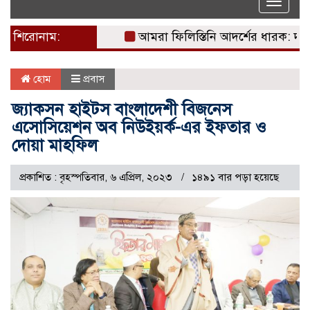
Toggle
naviga
শিরোনাম:
আমরা ফিলিস্তিনি আদর্শের ধারক: দখলদার ই
হোম
প্রবাস
জ্যাকসন হাইটস বাংলাদেশী বিজনেস
এসোসিয়েশন অব নিউইয়র্ক-এর ইফতার ও
দোয়া মাহফিল
প্রকাশিত : বৃহস্পতিবার, ৬ এপ্রিল, ২০২৩
১৪৯১ বার পড়া হয়েছে