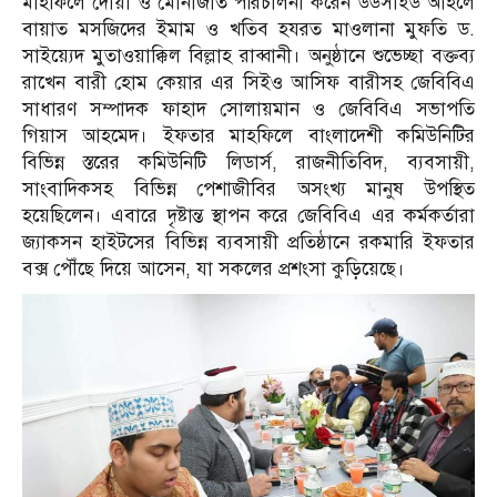
মাহফিলে দোয়া ও মোনাজাত পরিচালনা করেন উডসাইড আহলে
বায়াত মসজিদের ইমাম ও খতিব হযরত মাওলানা মুফতি ড.
সাইয়্যেদ মুতাওয়াক্কিল বিল্লাহ রাব্বানী। অনুষ্ঠানে শুভেচ্ছা বক্তব্য
রাখেন বারী হোম কেয়ার এর সিইও আসিফ বারীসহ জেবিবিএ
সাধারণ সম্পাদক ফাহাদ সোলায়মান ও জেবিবিএ সভাপতি
গিয়াস আহমেদ। ইফতার মাহফিলে বাংলাদেশী কমিউনিটির
বিভিন্ন স্তরের কমিউনিটি লিডার্স, রাজনীতিবিদ, ব্যবসায়ী,
সাংবাদিকসহ বিভিন্ন পেশাজীবির অসংখ্য মানুষ উপস্থিত
হয়েছিলেন। এবারে দৃষ্টান্ত স্থাপন করে জেবিবিএ এর কর্মকর্তারা
জ্যাকসন হাইটসের বিভিন্ন ব্যবসায়ী প্রতিষ্ঠানে রকমারি ইফতার
বক্স পৌঁছে দিয়ে আসেন, যা সকলের প্রশংসা কুড়িয়েছে।