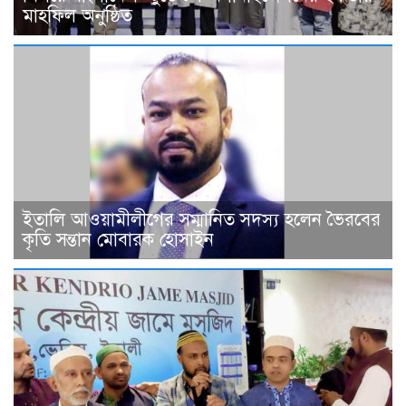
মাহফিল অনুষ্ঠিত
ইতালি আওয়ামীলীগের সম্মানিত সদস্য হলেন ভৈরবের
কৃতি সন্তান মোবারক হোসাইন