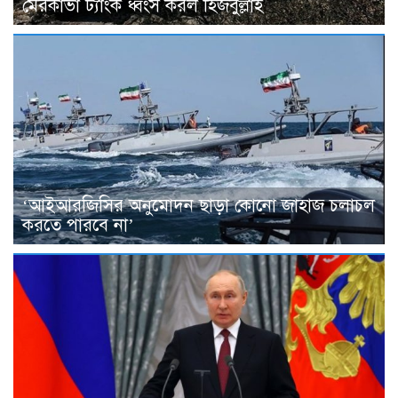
মেরকাভা ট্যাংক ধ্বংস করল হিজবুল্লাহ
‘আইআরজিসির অনুমোদন ছাড়া কোনো জাহাজ চলাচল
করতে পারবে না’