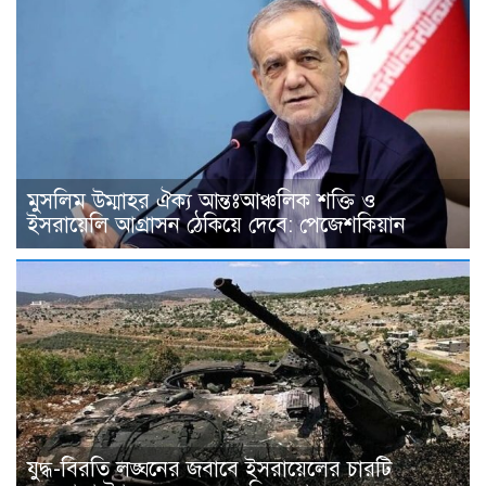
মুসলিম উম্মাহর ঐক্য আন্তঃআঞ্চলিক শক্তি ও
ইসরায়েলি আগ্রাসন ঠেকিয়ে দেবে: পেজেশকিয়ান
যুদ্ধ-বিরতি লঙ্ঘনের জবাবে ইসরায়েলের চারটি