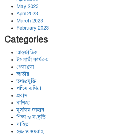
অসহায়ত্ব স্বীকার করেছে ইসরায়েল
May 2023
April 2023
March 2023
গাজাগামী ত্রাণবাহী জাহাজে ইসরায়েলি
February 2023
হামলা: সব মানবাধিকারকর্মী আটক
Categories
আন্তর্জাতিক
ইরানের ওপর আরোপিত যুদ্ধ ও এর
পরিণতি বিষয়ে উন্মুক্ত আলোচনা
ইসলামী কার্যক্রম
খেলাধুলা
জাতীয়
তথ্যপ্রযুক্তি
ঐক্যের রাহবার : সাইয়েদ আলী
খামেনেয়ী রহ.
পশ্চিম এশিয়া
প্রবাস
বাণিজ্য
যুদ্ধ-বিরতি লঙ্ঘনের জবাবে ইসরায়েলের
মুসলিম জাহান
চারটি মেরকাভা ট্যাংক ধ্বংস করল
শিক্ষা ও সংস্কৃতি
হিজবুল্লাহ
সাহিত্য
হজ্জ ও ওমরাহ