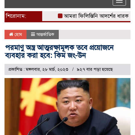
Toggle
naviga
শিরোনাম:
আমরা ফিলিস্তিনি আদর্শের ধারক: দখলদ
হোম
আন্তর্জাতিক
পরমাণু অস্ত্র আত্মরক্ষামূলক তবে প্রয়োজনে
ব্যবহার করা হবে: কিম জং-উন
প্রকাশিত : মঙ্গলবার, ২৮ মার্চ, ২০২৩
৯২৭ বার পড়া হয়েছে