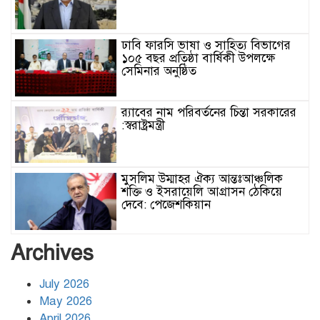
ঢাবি ফারসি ভাষা ও সাহিত্য বিভাগের
১০৫ বছর প্রতিষ্ঠা বার্ষিকী উপলক্ষে
সেমিনার অনুষ্ঠিত
র‌্যাবের নাম পরিবর্তনের চিন্তা সরকারের
:স্বরাষ্ট্রমন্ত্রী
মুসলিম উম্মাহর ঐক্য আন্তঃআঞ্চলিক
শক্তি ও ইসরায়েলি আগ্রাসন ঠেকিয়ে
দেবে: পেজেশকিয়ান
ঢাকার জলাবদ্ধতা নিরসনে দীর্ঘমেয়াদি
Archives
উদ্যোগের নির্দেশনা দিলেন স্থানীয় সরকার
মন্ত্রী
July 2026
May 2026
হিজবুল্লাহর ড্রোনের মোকাবেলায়
April 2026