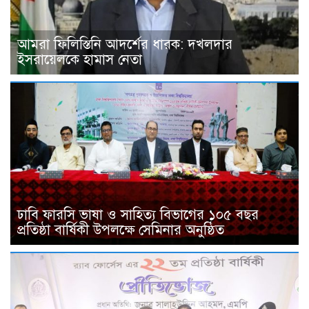
আমরা ফিলিস্তিনি আদর্শের ধারক: দখলদার
ইসরায়েলকে হামাস নেতা
ঢাবি ফারসি ভাষা ও সাহিত্য বিভাগের ১০৫ বছর
প্রতিষ্ঠা বার্ষিকী উপলক্ষে সেমিনার অনুষ্ঠিত