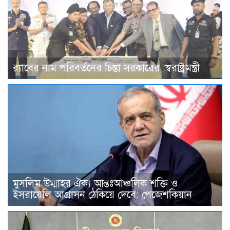
র‌্যাবের নাম পরিবর্তনের চিন্তা সরকারের :স্বরাষ্ট্রমন্ত্রী
মুসলিম উম্মাহর ঐক্য আন্তঃআঞ্চলিক শক্তি ও
ইসরায়েলি আগ্রাসন ঠেকিয়ে দেবে: পেজেশকিয়ান