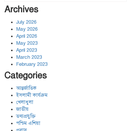
ঢাকার জলাবদ্ধতা নিরসনে দীর্ঘমেয়াদি
Archives
উদ্যোগের নির্দেশনা দিলেন স্থানীয় সরকার
মন্ত্রী
July 2026
May 2026
হিজবুল্লাহর ড্রোনের মোকাবেলায়
April 2026
অসহায়ত্ব স্বীকার করেছে ইসরায়েল
May 2023
April 2023
March 2023
গাজাগামী ত্রাণবাহী জাহাজে ইসরায়েলি
February 2023
হামলা: সব মানবাধিকারকর্মী আটক
Categories
আন্তর্জাতিক
ইরানের ওপর আরোপিত যুদ্ধ ও এর
পরিণতি বিষয়ে উন্মুক্ত আলোচনা
ইসলামী কার্যক্রম
খেলাধুলা
জাতীয়
তথ্যপ্রযুক্তি
ঐক্যের রাহবার : সাইয়েদ আলী
খামেনেয়ী রহ.
পশ্চিম এশিয়া
প্রবাস