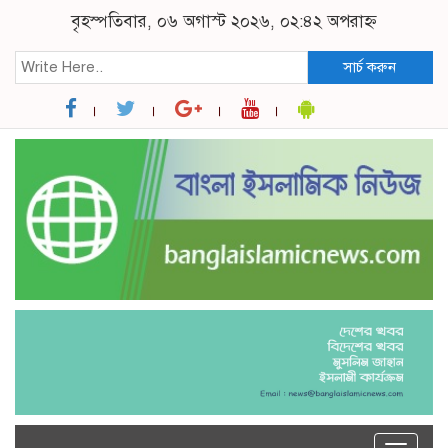
বৃহস্পতিবার, ০৬ অগাস্ট ২০২৬, ০২:৪২ অপরাহ্ন
সার্চ করুন