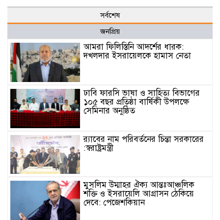
সর্বশেষ
জনপ্রিয়
আমরা ফিলিস্তিনি আদর্শের ধারক:
দখলদার ইসরায়েলকে হামাস নেতা
ঢাবি ফারসি ভাষা ও সাহিত্য বিভাগের
১০৫ বছর প্রতিষ্ঠা বার্ষিকী উপলক্ষে
সেমিনার অনুষ্ঠিত
র‌্যাবের নাম পরিবর্তনের চিন্তা সরকারের
:স্বরাষ্ট্রমন্ত্রী
মুসলিম উম্মাহর ঐক্য আন্তঃআঞ্চলিক
শক্তি ও ইসরায়েলি আগ্রাসন ঠেকিয়ে
দেবে: পেজেশকিয়ান