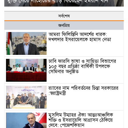
মুক্তি পেয়ে লাহোরের বাড়ি ফিরেছেন ইমরান খান
সর্বশেষ
জনপ্রিয়
আমরা ফিলিস্তিনি আদর্শের ধারক:
দখলদার ইসরায়েলকে হামাস নেতা
ঢাবি ফারসি ভাষা ও সাহিত্য বিভাগের
১০৫ বছর প্রতিষ্ঠা বার্ষিকী উপলক্ষে
সেমিনার অনুষ্ঠিত
র‌্যাবের নাম পরিবর্তনের চিন্তা সরকারের
:স্বরাষ্ট্রমন্ত্রী
মুসলিম উম্মাহর ঐক্য আন্তঃআঞ্চলিক
শক্তি ও ইসরায়েলি আগ্রাসন ঠেকিয়ে
দেবে: পেজেশকিয়ান