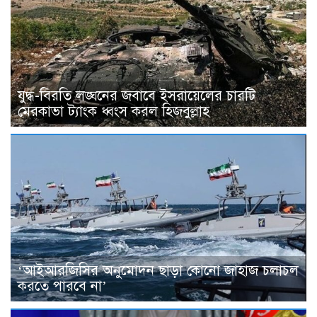
যুদ্ধ-বিরতি লঙ্ঘনের জবাবে ইসরায়েলের চারটি
মেরকাভা ট্যাংক ধ্বংস করল হিজবুল্লাহ
‘আইআরজিসির অনুমোদন ছাড়া কোনো জাহাজ চলাচল
করতে পারবে না’