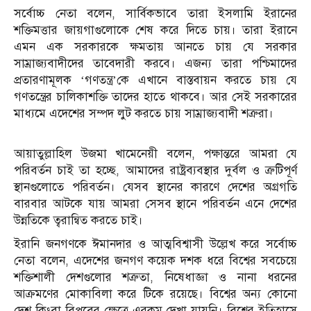
সর্বোচ্চ নেতা বলেন, সার্বিকভাবে তারা ইসলামি ইরানের
শক্তিমত্তার জায়গাগুলোকে শেষ করে দিতে চায়। তারা ইরানে
এমন এক সরকারকে ক্ষমতায় আনতে চায় যে সরকার
সাম্রাজ্যবাদীদের তাবেদারী করবে। এজন্য তারা পশ্চিমাদের
প্রতারণামূলক ‘গণতন্ত্র’কে এখানে বাস্তবায়ন করতে চায় যে
গণতন্ত্রের চালিকাশক্তি তাদের হাতে থাকবে। আর সেই সরকারের
মাধ্যমে এদেশের সম্পদ লুট করতে চায় সাম্রাজ্যবাদী শত্রুরা।
আয়াতুল্লাহিল উজমা খামেনেয়ী বলেন, পক্ষান্তরে আমরা যে
পরিবর্তন চাই তা হচ্ছে, আমাদের রাষ্ট্রব্যবস্থার দুর্বল ও ত্রুটিপূর্ণ
স্থানগুলোতে পরিবর্তন। যেসব স্থানের কারণে দেশের অগ্রগতি
বারবার আটকে যায় আমরা সেসব স্থানে পরিবর্তন এনে দেশের
উন্নতিকে ত্বরান্বিত করতে চাই।
ইরানি জনগণকে ঈমানদার ও আত্মবিশ্বাসী উল্লেখ করে সর্বোচ্চ
নেতা বলেন, এদেশের জনগণ কয়েক দশক ধরে বিশ্বের সবচেয়ে
শক্তিশালী দেশগুলোর শত্রুতা, নিষেধাজ্ঞা ও নানা ধরনের
আক্রমণের মোকাবিলা করে টিকে রয়েছে। বিশ্বের অন্য কোনো
দেশ কিংবা বিপ্লবের ক্ষেত্রে এরকম দেখা যায়নি। বিশ্বের ইতিহাসে