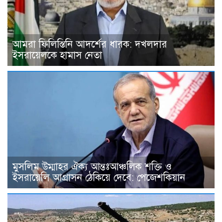
আমরা ফিলিস্তিনি আদর্শের ধারক: দখলদার
ইসরায়েলকে হামাস নেতা
মুসলিম উম্মাহর ঐক্য আন্তঃআঞ্চলিক শক্তি ও
ইসরায়েলি আগ্রাসন ঠেকিয়ে দেবে: পেজেশকিয়ান