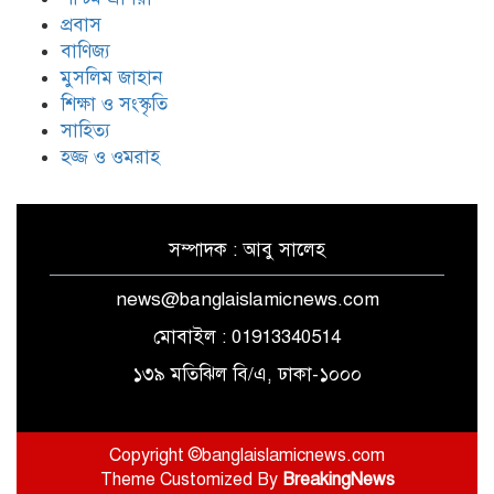
প্রবাস
বাণিজ্য
যুদ্ধ-বিরতি লঙ্ঘনের জবাবে ইসরায়েলের
মুসলিম জাহান
চারটি মেরকাভা ট্যাংক ধ্বংস করল
শিক্ষা ও সংস্কৃতি
হিজবুল্লাহ
সাহিত্য
হজ্জ ও ওমরাহ
সম্পাদক : আবু সালেহ
news@banglaislamicnews.com
মোবাইল : 01913340514
১৩৯ মতিঝিল বি/এ, ঢাকা-১০০০
Copyright ©banglaislamicnews.com
Theme Customized By
BreakingNews