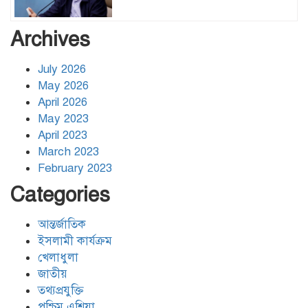
ঢাকার জলাবদ্ধতা নিরসনে দীর্ঘমেয়াদি
Archives
উদ্যোগের নির্দেশনা দিলেন স্থানীয় সরকার
মন্ত্রী
July 2026
May 2026
হিজবুল্লাহর ড্রোনের মোকাবেলায়
April 2026
অসহায়ত্ব স্বীকার করেছে ইসরায়েল
May 2023
April 2023
March 2023
গাজাগামী ত্রাণবাহী জাহাজে ইসরায়েলি
February 2023
হামলা: সব মানবাধিকারকর্মী আটক
Categories
আন্তর্জাতিক
ইরানের ওপর আরোপিত যুদ্ধ ও এর
পরিণতি বিষয়ে উন্মুক্ত আলোচনা
ইসলামী কার্যক্রম
খেলাধুলা
জাতীয়
তথ্যপ্রযুক্তি
ঐক্যের রাহবার : সাইয়েদ আলী
খামেনেয়ী রহ.
পশ্চিম এশিয়া