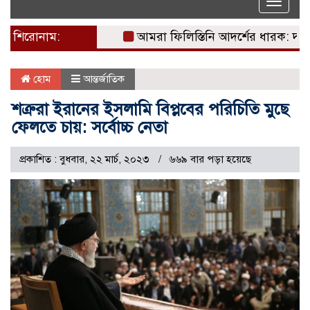
Toggle
naviga
শিরোনাম:
আমরা ফিলিস্তিনি আদর্শের ধারক: দখলদার 
হোম
আন্তর্জাতিক
শত্রুরা ইরানের ইসলামি বিপ্লবের পরিচিতি মুছে
ফেলতে চায়: সর্বোচ্চ নেতা
প্রকাশিত : বুধবার, ২২ মার্চ, ২০২৩
৬৬৯ বার পড়া হয়েছে