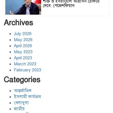
শক্তি ও ইসরায়েলি আগ্রাসন ঠেকিয়ে
দেবে: পেজেশকিয়ান
ঢাকার জলাবদ্ধতা নিরসনে দীর্ঘমেয়াদি
Archives
উদ্যোগের নির্দেশনা দিলেন স্থানীয় সরকার
মন্ত্রী
July 2026
May 2026
হিজবুল্লাহর ড্রোনের মোকাবেলায়
April 2026
অসহায়ত্ব স্বীকার করেছে ইসরায়েল
May 2023
April 2023
March 2023
গাজাগামী ত্রাণবাহী জাহাজে ইসরায়েলি
February 2023
হামলা: সব মানবাধিকারকর্মী আটক
Categories
আন্তর্জাতিক
ইরানের ওপর আরোপিত যুদ্ধ ও এর
পরিণতি বিষয়ে উন্মুক্ত আলোচনা
ইসলামী কার্যক্রম
খেলাধুলা
জাতীয়