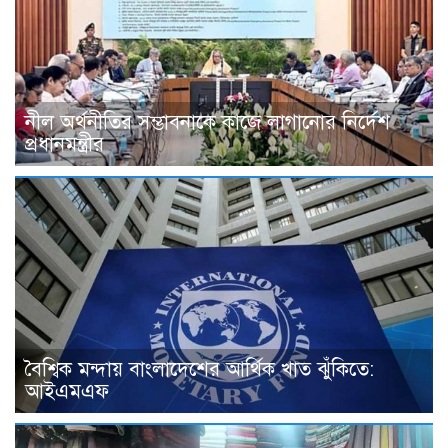
নীল অর্থনীতির সম্ভাবনাকে কাজে লাগানোর নির্দেশ
প্রধানমন্ত্রীর
বৈশ্বিক মন্দায় বাংলাদেশের আর্থিক খাত ঝুঁকিতে:
আইএমএফ