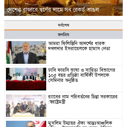
দেশের বাজারে স্বর্ণের দামে সব রেকর্ড ভাঙল
সর্বশেষ
জনপ্রিয়
আমরা ফিলিস্তিনি আদর্শের ধারক:
দখলদার ইসরায়েলকে হামাস নেতা
ঢাবি ফারসি ভাষা ও সাহিত্য বিভাগের
১০৫ বছর প্রতিষ্ঠা বার্ষিকী উপলক্ষে
সেমিনার অনুষ্ঠিত
র‌্যাবের নাম পরিবর্তনের চিন্তা সরকারের
:স্বরাষ্ট্রমন্ত্রী
মুসলিম উম্মাহর ঐক্য আন্তঃআঞ্চলিক