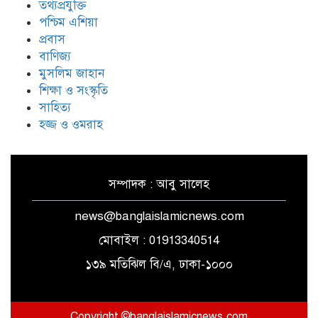
তথ্যপ্রযুক্তি
ঐক্যের রাহবার : সাইয়েদ আলী
খামেনেয়ী রহ.
পশ্চিম এশিয়া
প্রবাস
বাণিজ্য
যুদ্ধ-বিরতি লঙ্ঘনের জবাবে ইসরায়েলের
মুসলিম জাহান
চারটি মেরকাভা ট্যাংক ধ্বংস করল
শিক্ষা ও সংস্কৃতি
হিজবুল্লাহ
সাহিত্য
হজ্জ ও ওমরাহ
সম্পাদক : আবু সালেহ
news@banglaislamicnews.com
মোবাইল : 01913340514
১৩৯ মতিঝিল বি/এ, ঢাকা-১০০০
Copyright ©banglaislamicnews.com