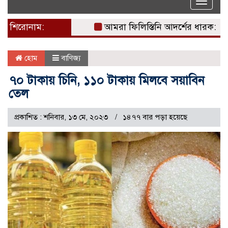
Toggle
naviga
শিরোনাম:
আমরা ফিলিস্তিনি আদর্শের ধারক: দখলদা
হোম
বাণিজ্য
৭০ টাকায় চিনি, ১১০ টাকায় মিলবে সয়াবিন
তেল
প্রকাশিত : শনিবার, ১৩ মে, ২০২৩
১৪৭৭ বার পড়া হয়েছে