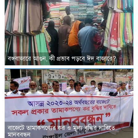
বঙ্গবাজারে আগুন, কী প্রভাব পড়বে ঈদ বাজারে?
বাজেটে তামাকপণ্যের কর ও মূল্য বৃদ্ধির দাবিতে
মানববন্ধন