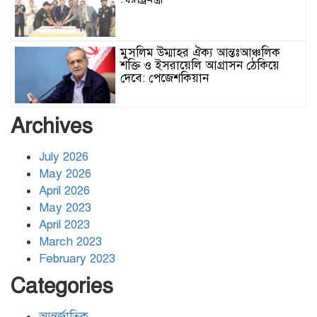
মুসলিম উম্মাহর ঐক্য আন্তঃআঞ্চলিক
শক্তি ও ইসরায়েলি আগ্রাসন ঠেকিয়ে
দেবে: পেজেশকিয়ান
ঢাকার জলাবদ্ধতা নিরসনে দীর্ঘমেয়াদি
Archives
উদ্যোগের নির্দেশনা দিলেন স্থানীয় সরকার
মন্ত্রী
July 2026
May 2026
হিজবুল্লাহর ড্রোনের মোকাবেলায়
April 2026
অসহায়ত্ব স্বীকার করেছে ইসরায়েল
May 2023
April 2023
March 2023
গাজাগামী ত্রাণবাহী জাহাজে ইসরায়েলি
February 2023
হামলা: সব মানবাধিকারকর্মী আটক
Categories
আন্তর্জাতিক