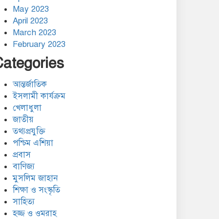
May 2023
গাজাগামী ত্রাণবাহী জাহাজে
April 2023
ইসরায়েলি হামলা: সব
মানবাধিকারকর্মী আটক
March 2023
February 2023
ইরানের ওপর আরোপিত যুদ্ধ ও
Categories
এর পরিণতি বিষয়ে উন্মুক্ত
আলোচনা
আন্তর্জাতিক
ঐক্যের রাহবার : সাইয়েদ আলী
ইসলামী কার্যক্রম
খামেনেয়ী রহ.
খেলাধুলা
জাতীয়
তথ্যপ্রযুক্তি
যুদ্ধ-বিরতি লঙ্ঘনের জবাবে
ইসরায়েলের চারটি মেরকাভা
পশ্চিম এশিয়া
ট্যাংক ধ্বংস করল হিজবুল্লাহ
প্রবাস
বাণিজ্য
মুসলিম জাহান
শিক্ষা ও সংস্কৃতি
সাহিত্য
হজ্জ ও ওমরাহ