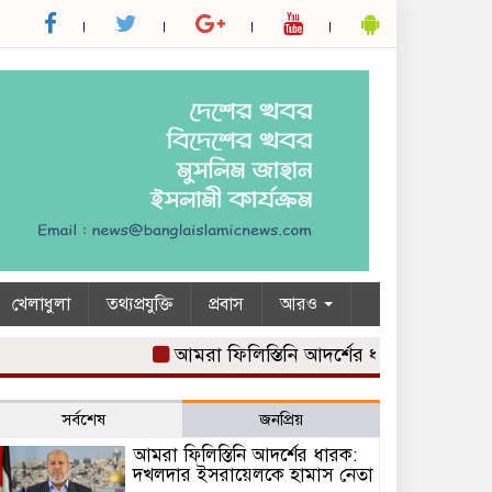
খেলাধুলা
তথ্যপ্রযুক্তি
প্রবাস
আরও
আমরা ফিলিস্তিনি আদর্শের ধারক: দখলদার ই
সর্বশেষ
জনপ্রিয়
আমরা ফিলিস্তিনি আদর্শের ধারক:
দখলদার ইসরায়েলকে হামাস নেতা