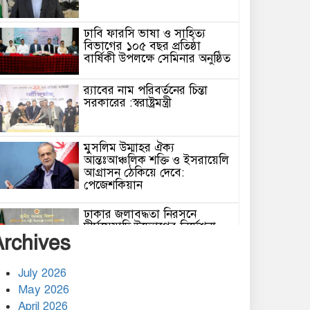
ঢাবি ফারসি ভাষা ও সাহিত্য
বিভাগের ১০৫ বছর প্রতিষ্ঠা
বার্ষিকী উপলক্ষে সেমিনার অনুষ্ঠিত
র‌্যাবের নাম পরিবর্তনের চিন্তা
সরকারের :স্বরাষ্ট্রমন্ত্রী
মুসলিম উম্মাহর ঐক্য
আন্তঃআঞ্চলিক শক্তি ও ইসরায়েলি
আগ্রাসন ঠেকিয়ে দেবে:
পেজেশকিয়ান
ঢাকার জলাবদ্ধতা নিরসনে
দীর্ঘমেয়াদি উদ্যোগের নির্দেশনা
Archives
দিলেন স্থানীয় সরকার মন্ত্রী
হিজবুল্লাহর ড্রোনের মোকাবেলায়
July 2026
অসহায়ত্ব স্বীকার করেছে ইসরায়েল
May 2026
April 2026