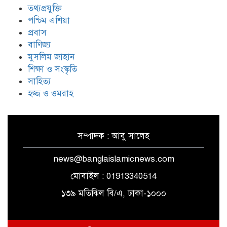
তথ্যপ্রযুক্তি
ঐক্যের রাহবার : সাইয়েদ আলী
খামেনেয়ী রহ.
পশ্চিম এশিয়া
প্রবাস
বাণিজ্য
যুদ্ধ-বিরতি লঙ্ঘনের জবাবে ইসরায়েলের
মুসলিম জাহান
চারটি মেরকাভা ট্যাংক ধ্বংস করল
শিক্ষা ও সংস্কৃতি
হিজবুল্লাহ
সাহিত্য
হজ্জ ও ওমরাহ
সম্পাদক : আবু সালেহ
news@banglaislamicnews.com
মোবাইল : 01913340514
১৩৯ মতিঝিল বি/এ, ঢাকা-১০০০