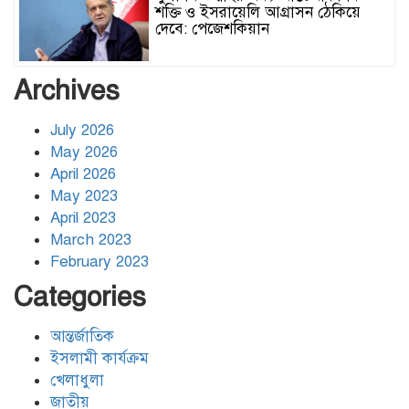
শক্তি ও ইসরায়েলি আগ্রাসন ঠেকিয়ে
দেবে: পেজেশকিয়ান
ঢাকার জলাবদ্ধতা নিরসনে দীর্ঘমেয়াদি
Archives
উদ্যোগের নির্দেশনা দিলেন স্থানীয় সরকার
মন্ত্রী
July 2026
May 2026
হিজবুল্লাহর ড্রোনের মোকাবেলায়
April 2026
অসহায়ত্ব স্বীকার করেছে ইসরায়েল
May 2023
April 2023
March 2023
গাজাগামী ত্রাণবাহী জাহাজে ইসরায়েলি
February 2023
হামলা: সব মানবাধিকারকর্মী আটক
Categories
আন্তর্জাতিক
ইরানের ওপর আরোপিত যুদ্ধ ও এর
পরিণতি বিষয়ে উন্মুক্ত আলোচনা
ইসলামী কার্যক্রম
খেলাধুলা
জাতীয়