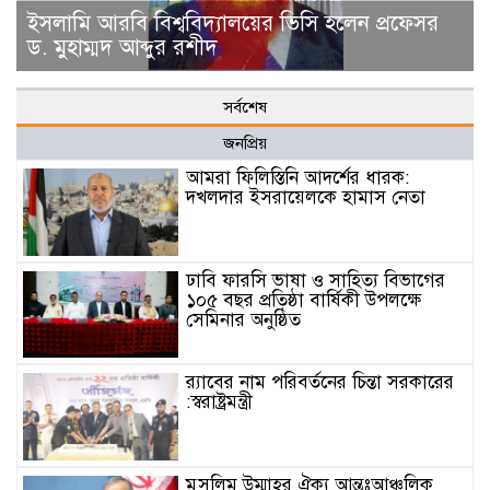
ইসলামি আরবি বিশ্ববিদ্যালয়ের ভিসি হলেন প্রফেসর
ড. মুহাম্মদ আব্দুর রশীদ
সর্বশেষ
জনপ্রিয়
আমরা ফিলিস্তিনি আদর্শের ধারক:
দখলদার ইসরায়েলকে হামাস নেতা
ঢাবি ফারসি ভাষা ও সাহিত্য বিভাগের
১০৫ বছর প্রতিষ্ঠা বার্ষিকী উপলক্ষে
সেমিনার অনুষ্ঠিত
র‌্যাবের নাম পরিবর্তনের চিন্তা সরকারের
:স্বরাষ্ট্রমন্ত্রী
মুসলিম উম্মাহর ঐক্য আন্তঃআঞ্চলিক