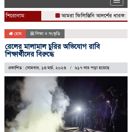
Toggle
naviga
শিরোনাম:
আমরা ফিলিস্তিনি আদর্শের ধারক: দখলদ
হোম
শিক্ষা ও সংস্কৃতি
রেলের মালামাল চুরির অভিযোগ রাবি
শিক্ষার্থীদের বিরুদ্ধে
প্রকাশিত : সোমবার, ১৩ মার্চ, ২০২৩
৬১৭ বার পড়া হয়েছে