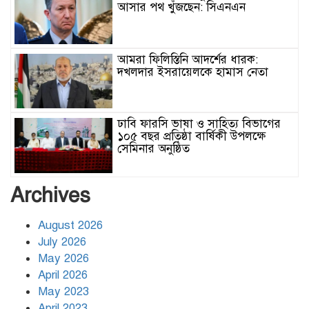
আসার পথ খুঁজছেন: সিএনএন
আমরা ফিলিস্তিনি আদর্শের ধারক:
দখলদার ইসরায়েলকে হামাস নেতা
ঢাবি ফারসি ভাষা ও সাহিত্য বিভাগের
১০৫ বছর প্রতিষ্ঠা বার্ষিকী উপলক্ষে
সেমিনার অনুষ্ঠিত
র‌্যাবের নাম পরিবর্তনের চিন্তা সরকারের
Archives
:স্বরাষ্ট্রমন্ত্রী
August 2026
July 2026
মুসলিম উম্মাহর ঐক্য আন্তঃআঞ্চলিক
May 2026
শক্তি ও ইসরায়েলি আগ্রাসন ঠেকিয়ে
April 2026
দেবে: পেজেশকিয়ান
May 2023
April 2023