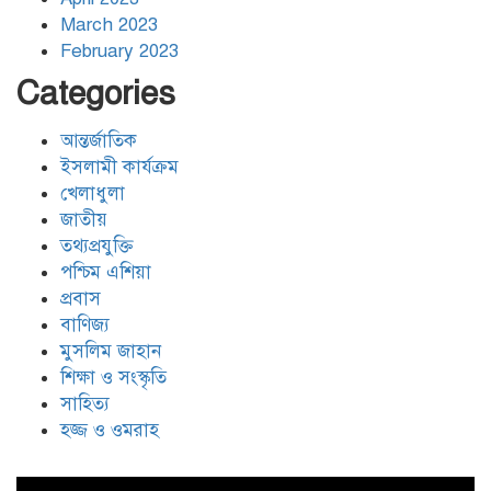
ঢাকার জলাবদ্ধতা নিরসনে দীর্ঘমেয়াদি
March 2023
উদ্যোগের নির্দেশনা দিলেন স্থানীয় সরকার
February 2023
মন্ত্রী
Categories
হিজবুল্লাহর ড্রোনের মোকাবেলায়
অসহায়ত্ব স্বীকার করেছে ইসরায়েল
আন্তর্জাতিক
ইসলামী কার্যক্রম
খেলাধুলা
জাতীয়
গাজাগামী ত্রাণবাহী জাহাজে ইসরায়েলি
হামলা: সব মানবাধিকারকর্মী আটক
তথ্যপ্রযুক্তি
পশ্চিম এশিয়া
প্রবাস
ইরানের ওপর আরোপিত যুদ্ধ ও এর
বাণিজ্য
পরিণতি বিষয়ে উন্মুক্ত আলোচনা
মুসলিম জাহান
শিক্ষা ও সংস্কৃতি
সাহিত্য
হজ্জ ও ওমরাহ