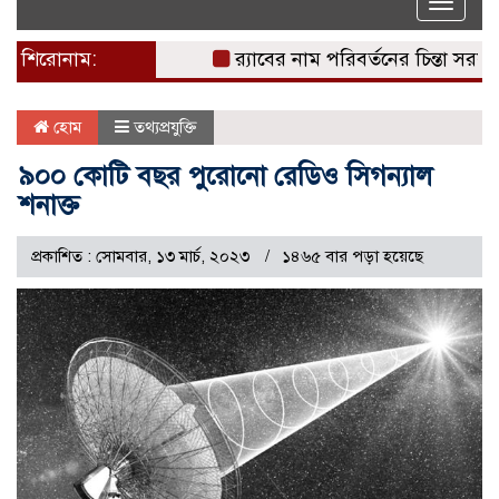
Toggle
naviga
শিরোনাম:
র‌্যাবের নাম পরিবর্তনের চিন্তা সরকারের :স্বর
হোম
তথ্যপ্রযুক্তি
৯০০ কোটি বছর পুরোনো রেডিও সিগন্যাল
শনাক্ত
প্রকাশিত : সোমবার, ১৩ মার্চ, ২০২৩
১৪৬৫ বার পড়া হয়েছে