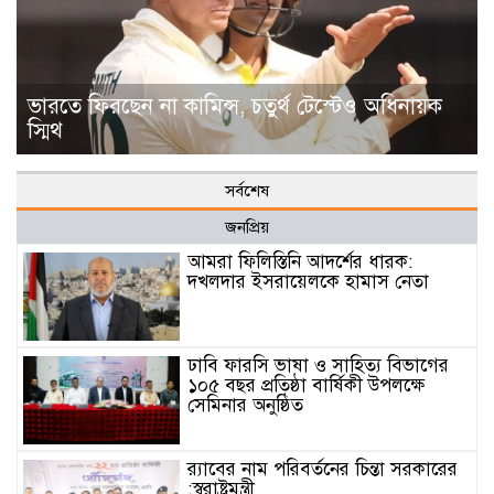
ভারতে ফিরছেন না কামিন্স, চতুর্থ টেস্টেও অধিনায়ক
স্মিথ
সর্বশেষ
জনপ্রিয়
আমরা ফিলিস্তিনি আদর্শের ধারক:
দখলদার ইসরায়েলকে হামাস নেতা
ঢাবি ফারসি ভাষা ও সাহিত্য বিভাগের
১০৫ বছর প্রতিষ্ঠা বার্ষিকী উপলক্ষে
সেমিনার অনুষ্ঠিত
র‌্যাবের নাম পরিবর্তনের চিন্তা সরকারের
:স্বরাষ্ট্রমন্ত্রী