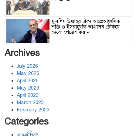
মুসলিম উম্মাহর ঐক্য আন্তঃআঞ্চলিক
শক্তি ও ইসরায়েলি আগ্রাসন ঠেকিয়ে
দেবে: পেজেশকিয়ান
ঢাকার জলাবদ্ধতা নিরসনে দীর্ঘমেয়াদি
Archives
উদ্যোগের নির্দেশনা দিলেন স্থানীয় সরকার
মন্ত্রী
July 2026
May 2026
হিজবুল্লাহর ড্রোনের মোকাবেলায়
April 2026
অসহায়ত্ব স্বীকার করেছে ইসরায়েল
May 2023
April 2023
March 2023
গাজাগামী ত্রাণবাহী জাহাজে ইসরায়েলি
February 2023
হামলা: সব মানবাধিকারকর্মী আটক
Categories
আন্তর্জাতিক
ইরানের ওপর আরোপিত যুদ্ধ ও এর