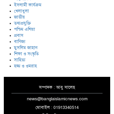
পরিণতি বিষয়ে উন্মুক্ত আলোচনা
ইসলামী কার্যক্রম
খেলাধুলা
জাতীয়
তথ্যপ্রযুক্তি
ঐক্যের রাহবার : সাইয়েদ আলী
খামেনেয়ী রহ.
পশ্চিম এশিয়া
প্রবাস
বাণিজ্য
যুদ্ধ-বিরতি লঙ্ঘনের জবাবে ইসরায়েলের
মুসলিম জাহান
চারটি মেরকাভা ট্যাংক ধ্বংস করল
শিক্ষা ও সংস্কৃতি
হিজবুল্লাহ
সাহিত্য
হজ্জ ও ওমরাহ
সম্পাদক : আবু সালেহ
news@banglaislamicnews.com
মোবাইল : 01913340514