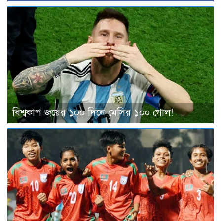
বিশ্বকাপ জয়ের ১০০ দিনে মেসির ১০০ গোল!