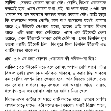
সাকিব :
সেরকম কোনো ব্যাখ্যা নেই। বোলিং বিশেষ একজনকে
করতেই হবে, এমন কোনো কথা নেই। আপনার কাছে ৫-৬টা অস্ত্র
থাকলে সব অস্ত্র সবসময় ব্যবহার করার দরকার নেই। আমি ছাড়া
কি বাংলাদেশ দলের বোলিং চলে না? আমাদের যথেষ্ট বোলার
আছে ২০ উইকেট নেওয়ার মতো, তাদের প্রতি আমার বিশ্বাস
আছে। এটা তারা করে দেখিয়েছে। এমন এক উইকেটে খেলা
হয়েছে, এমন উইকেটে আমরা বেশি খেলি না। প্রথম তিনদিন খুব
ভালো ব্যাটিং উইকেট ছিল। মিরপুরে টানা তিনদিন উইকেট এত
ব্যাটিংবান্ধব থাকে না।
প্রশ্ন :
৫-৬ এর জন্য বোলার খেলানোর কী পরিকল্পনা ছিল?
সাকিব :
২০ উইকেট নিতে হলে বোলিং অপশন বেশি লাগে এটার
বিকল্প নেই। রক্ষণাÍক মানসিকতা থাকলে, ড্র করার চিন্তা থাকলে
কম বোলিং অপশন নিয়ে খেলতে হবে। আর জিততে চাইলে, ৫-৬
জন বোলার লাগবে। বড় দলগুলো এই অবস্থায় আছে। ভারত,
ইংল্যান্ড ৫-৬ জন বোলার আর ছয় ব্যাটার নিয়ে খেলে।
মিরাজ এমন ব্যাটার যে সাতে ব্যাট করতে পারে। তাহলে বোলিং
অপশন বেড়ে যাচ্ছে। এটা দলের জন্য ভালো। সবাই বিশ্রাম পাবে,